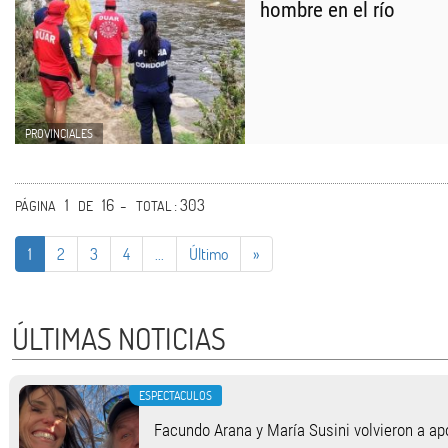
hombre en el río
PROVINCIALES
1
16 -
: 303
PÁGINA
DE
TOTAL
1
2
3
4
...
Último
»
ÚLTIMAS NOTICIAS
ESPECTACULOS
Facundo Arana y María Susini volvieron a apo