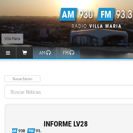
Villa María
AM
FM
INFORME LV28