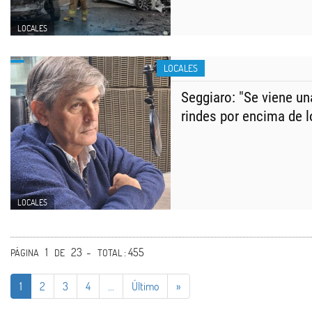
LOCALES
LOCALES
Seggiaro: "Se viene u
rindes por encima de 
LOCALES
1
23 -
: 455
PÁGINA
DE
TOTAL
1
2
3
4
...
Último
»