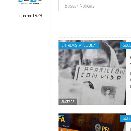
Informe LV28
SUCESOS
ENTREVISTA "DE UNA"
SUC
SUCESOS
SUC