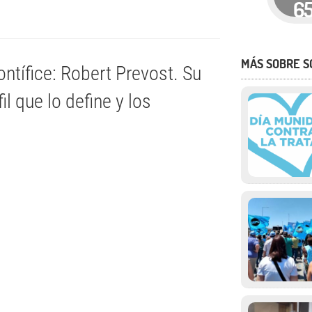
6
MÁS SOBRE S
ntífice: Robert Prevost. Su
fil que lo define y los
.