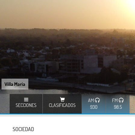
Villa María
AM
FM
SECCIONES
CLASIFICADOS
930
98.5
SOCIEDAD