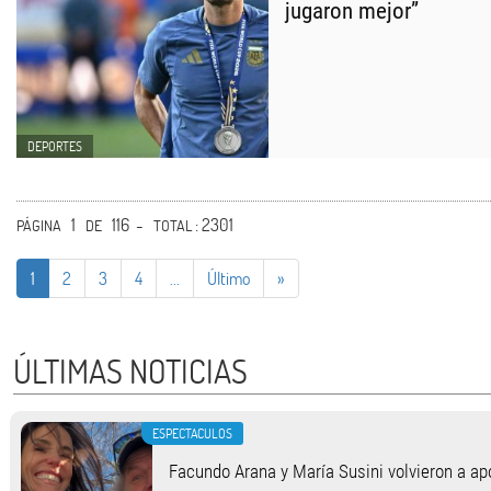
jugaron mejor”
DEPORTES
1
116 -
: 2301
PÁGINA
DE
TOTAL
1
2
3
4
...
Último
»
ÚLTIMAS NOTICIAS
ESPECTACULOS
Facundo Arana y María Susini volvieron a apo