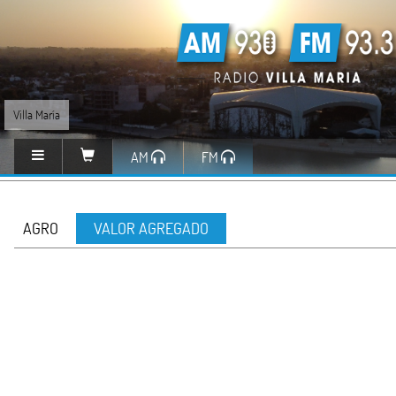
Villa María
AM
FM
AGRO
VALOR AGREGADO