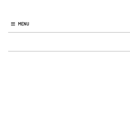
MENU
Publicar
GRATIS
CLASIFICADOS
Todos
Inmobiliarios
Rodados
- Autos