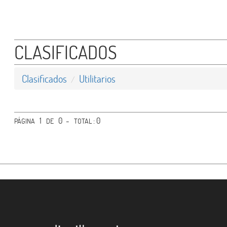
- Motos
- Camionetas
CLASIFICADOS
- Utilitarios
- Planes de Ahorro
Clasificados
Utilitarios
- Otros
1
0 -
: 0
PÁGINA
Empleos
DE
TOTAL
Agro Industria
Gastronomía
Varios