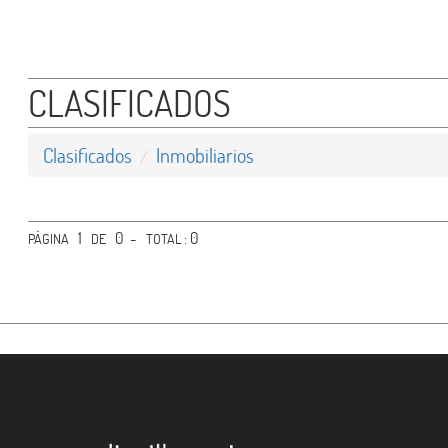
- Campos
- Terrenos
CLASIFICADOS
- Oficinas
- Otros
Clasificados
Inmobiliarios
Rodados
1
0 -
: 0
PÁGINA
Empleos
DE
TOTAL
Agro Industria
Gastronomía
Varios