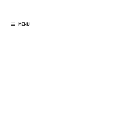
MENU
Publicar
GRATIS
CLASIFICADOS
Todos
Inmobiliarios
- Casas
- Departamentos