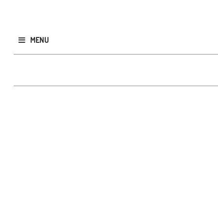
MENU
Publicar
GRATIS
CLASIFICADOS
Todos
Inmobiliarios
Rodados
Empleos