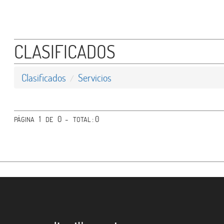
Agro Industria
CLASIFICADOS
Gastronomía
Varios
Clasificados
Servicios
- Tecnología
- Servicios
1
0 -
: 0
PÁGINA
DE
TOTAL
- Otros