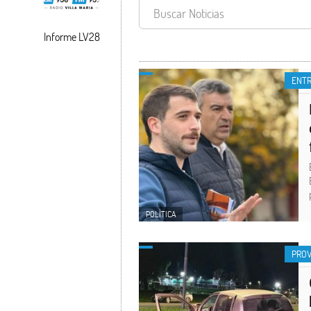
Informe LV28
ENTR
POLÍTICA
PROV