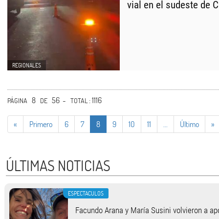
vial en el sudeste de 
REGIONALES
8
56 -
: 1116
PÁGINA
DE
TOTAL
«
Primero
6
7
8
9
10
11
...
Último
»
ÚLTIMAS NOTICIAS
ESPECTACULOS
Facundo Arana y María Susini volvieron a apo