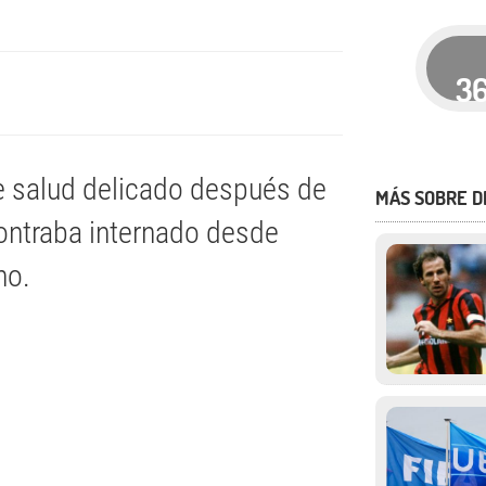
3
de salud delicado después de
MÁS SOBRE 
ontraba internado desde
no.