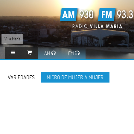
Villa María
AM
FM
VARIEDADES
MICRO DE MUJER A MUJER