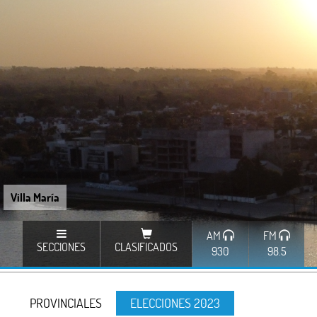
Villa María
AM
FM
SECCIONES
CLASIFICADOS
930
98.5
PROVINCIALES
ELECCIONES 2023