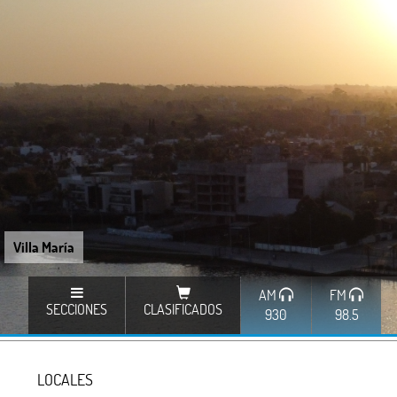
Villa María
AM
FM
SECCIONES
CLASIFICADOS
930
98.5
LOCALES