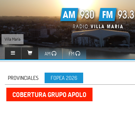
Villa María
AM
FM
PROVINCIALES
FOPEA 2026
COBERTURA GRUPO APOLO