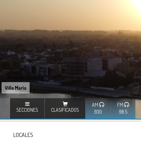
Villa María
AM
FM
SECCIONES
CLASIFICADOS
930
98.5
LOCALES