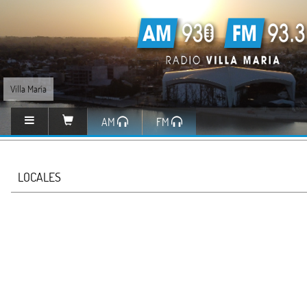
Villa María
AM
FM
LOCALES