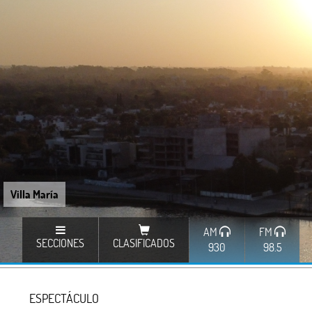
Villa María
AM
FM
SECCIONES
CLASIFICADOS
930
98.5
ESPECTÁCULO