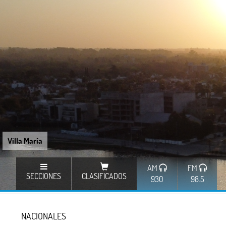
Villa María
AM
FM
SECCIONES
CLASIFICADOS
930
98.5
NACIONALES