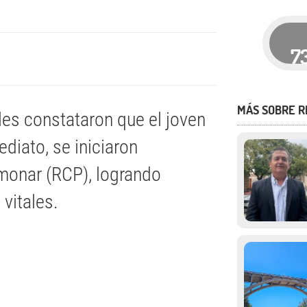
7
MÁS SOBRE R
iales constataron que el joven
diato, se iniciaron
monar (RCP), logrando
 vitales.