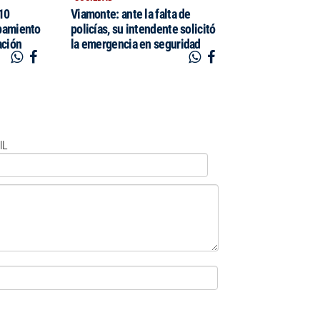
$10
Viamonte: ante la falta de
pamiento
policías, su intendente solicitó
ación
la emergencia en seguridad
IL