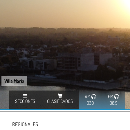
Villa María
AM
FM
SECCIONES
CLASIFICADOS
930
98.5
REGIONALES