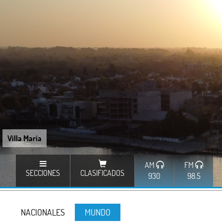
Villa María
AM
FM
SECCIONES
CLASIFICADOS
930
98.5
NACIONALES
MUNDO