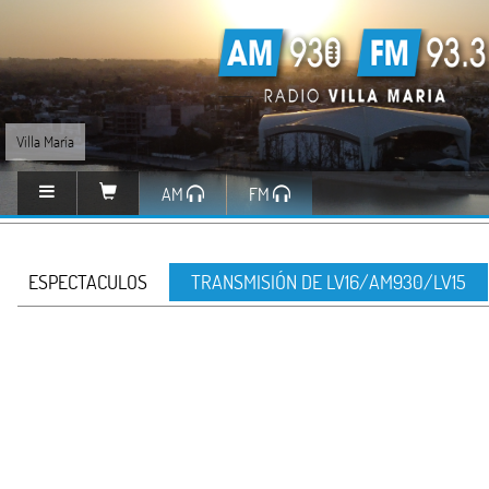
Villa María
AM
FM
ESPECTACULOS
TRANSMISIÓN DE LV16/AM930/LV15