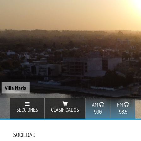
Villa María
AM
FM
SECCIONES
CLASIFICADOS
930
98.5
SOCIEDAD