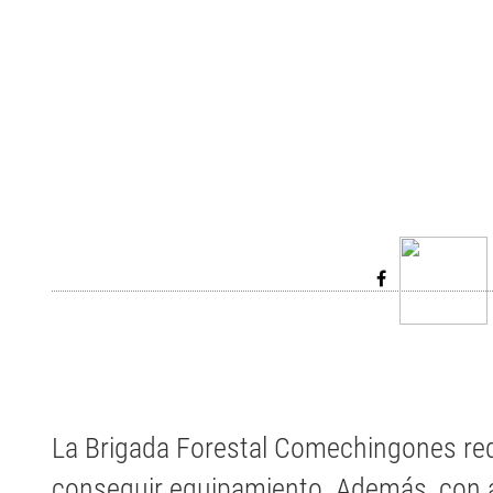
La Brigada Forestal Comechingones requ
conseguir equipamiento. Además, con a