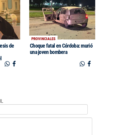
PROVINCIALES
cesis de
Choque fatal en Córdoba: murió
una joven bombera
l
IL