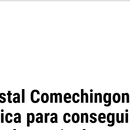
estal Comechingon
dica para consegu